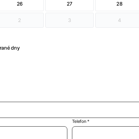
26
27
28
2
3
4
rané dny
Telefon *