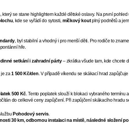
m
, který se stane highlightem každé dětské oslavy. Na první pohle
plochu
, kde se vyřádí do sytosti,
míčkový kout
plný podnětů a jem
andardy
, byl stabilní a vhodný i pro menší děti. Pro rodiče to zna
spontánní hře.
dinné setkání i zahradní párty
– zkrátka všude tam, kde chcete d
je za
1 500 Kč/den
. V případě víkendu se skákací hrad zapůjčuj
latek 500 Kč
. Tento poplatek slouží k blokaci vybraného termínu
očítán do celkové ceny zapůjčení. Při zapůjčení skákacího hradu 
 službu
Pohodový servis
.
osti 30 km, odbornou instalaci na místě, následné složení po