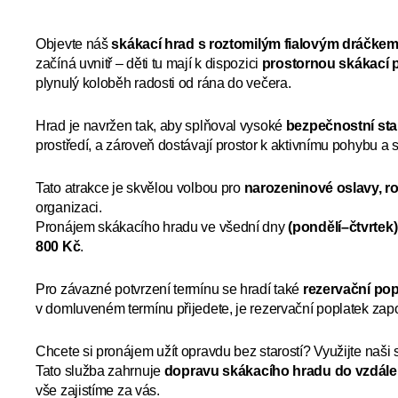
Objevte náš
skákací hrad s roztomilým fialovým dráčke
začíná uvnitř – děti tu mají k dispozici
prostornou skákací 
plynulý koloběh radosti od rána do večera.
Hrad je navržen tak, aby splňoval vysoké
bezpečnostní st
prostředí, a zároveň dostávají prostor k aktivnímu pohybu a 
Tato atrakce je skvělou volbou pro
narozeninové oslavy, ro
organizaci.
Pronájem skákacího hradu ve všední dny
(pondělí–čtvrtek)
800 Kč
.
Pro závazné potvrzení termínu se hradí také
rezervační pop
v domluveném termínu přijedete, je rezervační poplatek zap
Chcete si pronájem užít opravdu bez starostí? Využijte naši
Tato služba zahrnuje
dopravu skákacího hradu do vzdálen
vše zajistíme za vás.