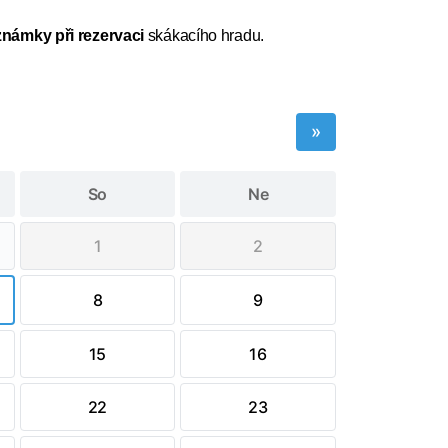
námky při rezervaci
skákacího hradu.
»
So
Ne
1
2
8
9
15
16
22
23