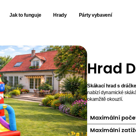
Jak to funguje
Hrady
Párty vybavení
Hrad D
Skákací hrad s dráčk
nabízí dynamické skákán
okamžitě okouzlí.
Maximální počet
Maximální zatíž