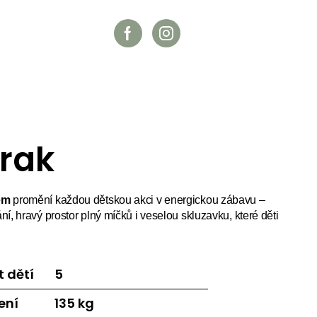
rak
em
promění každou dětskou akci v energickou zábavu –
í, hravý prostor plný míčků i veselou skluzavku, které děti
 dětí
5
ení
135 kg