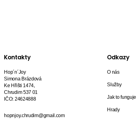
Kontakty
Odkazy
Hop´n´Joy
O nás
Simona Brázdová
Služby
Ke Hřišti 1474,
Chrudim 537 01
Jak to funguje
IČO: 24624888
Hrady
hopnjoy.chrudim@gmail.com