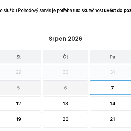
 o službu Pohodový servis je potřeba tuto skutečnost
uvést do poz
Srpen 2026
St
Čt
Pá
29
30
31
5
6
7
12
13
14
19
20
21