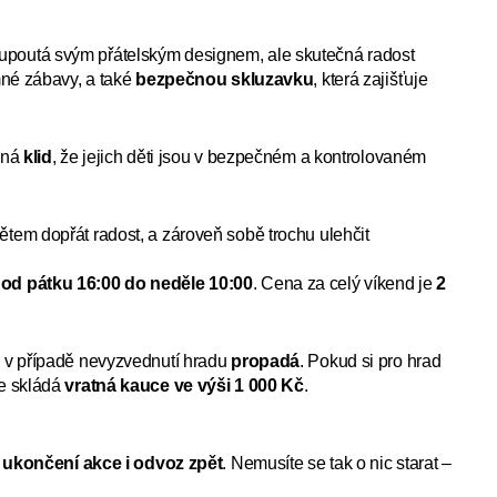
d upoutá svým přátelským designem, ale skutečná radost
né zábavy, a také
bezpečnou skluzavku
, která zajišťuje
mená
klid
, že jejich děti jsou v bezpečném a kontrolovaném
ětem dopřát radost, a zároveň sobě trochu ulehčit
e
od pátku 16:00 do neděle 10:00
. Cena za celý víkend je
2
 a v případě nevyzvednutí hradu
propadá
. Pokud si pro hrad
se skládá
vratná kauce ve výši 1 000 Kč
.
 ukončení akce i odvoz zpět
. Nemusíte se tak o nic starat –