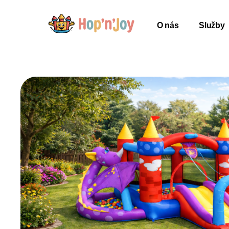
O nás
Služby
O nás
Služby
Jak to funguje
Hrady
Párty vybavení