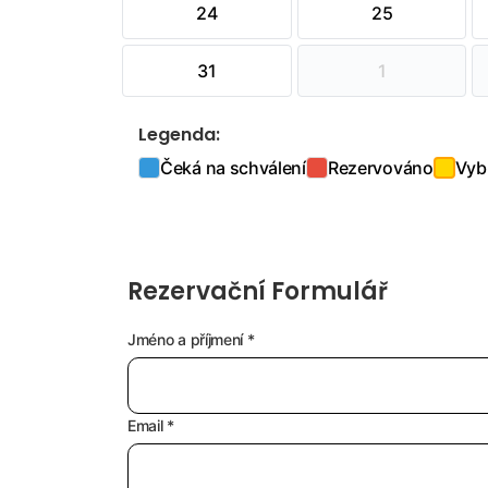
24
25
31
1
Legenda:
Čeká na schválení
Rezervováno
Vyb
Rezervační Formulář
Jméno a příjmení *
Email *