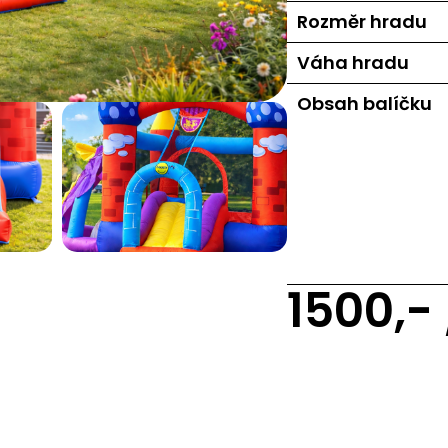
Rozměr hradu
Váha hradu
Obsah balíčku
1500,-