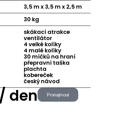
3,5 m x 3,5 m
x 2,5 m
30 kg
skákací atrakce
ventilátor
4 velké kolíky
4 malé kolíky
30 míčků na hraní
přepravní taška
plachta
kobereček
český návod
 / den
Pronajmout