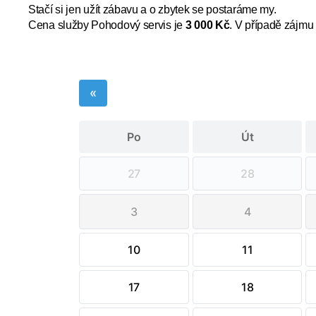
Stačí si jen užít zábavu a o zbytek se postaráme my.
Cena služby Pohodový servis je
3 000 Kč
. V případě zájmu
«
Po
Út
27
28
3
4
10
11
17
18